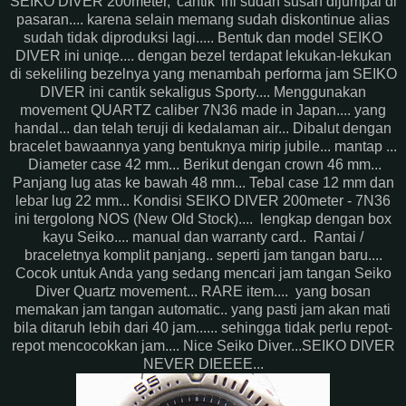
SEIKO DIVER 200meter, 'cantik' ini sudah susah dijumpai di
pasaran.... karena selain memang sudah diskontinue alias
sudah tidak diproduksi lagi..... Bentuk dan model SEIKO
DIVER ini uniqe.... dengan bezel terdapat lekukan-lekukan
di sekeliling bezelnya yang menambah performa jam SEIKO
DIVER ini cantik sekaligus Sporty.... Menggunakan
movement QUARTZ caliber 7N36 made in Japan.... yang
handal... dan telah teruji di kedalaman air... Dibalut dengan
bracelet bawaannya yang bentuknya mirip jubile... mantap ...
Diameter case 42 mm... Berikut dengan crown 46 mm...
Panjang lug atas ke bawah 48 mm... Tebal case 12 mm dan
lebar lug 22 mm... Kondisi SEIKO DIVER 200meter - 7N36
ini tergolong NOS (New Old Stock).... lengkap dengan box
kayu Seiko.... manual dan warranty card.. Rantai /
braceletnya komplit panjang.. seperti jam tangan baru....
Cocok untuk Anda yang sedang mencari jam tangan Seiko
Diver Quartz movement... RARE item.... yang bosan
memakan jam tangan automatic.. yang pasti jam akan mati
bila ditaruh lebih dari 40 jam...... sehingga tidak perlu repot-
repot mencocokkan jam.... Nice Seiko Diver...SEIKO DIVER
NEVER DIEEEE...