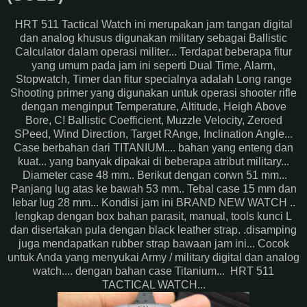
HRT 511 Tactical Watch ini merupakan jam tangan digital
dan analog khusus digunakan military sebagai Ballistic
Calculator dalam operasi militer... Terdapat beberapa fitur
yang umum pada jam ini seperti Dual Time, Alarm,
Stopwatch, Timer dan fitur specialnya adalah Long range
Shooting primer yang digunakan untuk operasi shooter rifle
dengan menginput Temperature, Altitude, Heigh Above
Bore, C! Ballistic Coefficient, Muzzle Velocity, Zeroed
SPeed, Wind Direction, Target RAnge, Inclination Angle...
Case berbahan dari TITANIUM.... bahan yang enteng dan
kuat... yang banyak dipakai di beberapa atribut military...
Diameter case 48 mm.. Berikut dengan corwn 51 mm...
Panjang lug atas ke bawah 53 mm.. Tebal case 15 mm dan
lebar lug 28 mm... Kondisi jam ini BRAND NEW WATCH ..
lengkap dengan box bahan parasit, manual, tools kunci L
dan disertakan pula dengan black leather strap. .disamping
juga mendapatkan rubber strap bawaan jam ini... Cocok
untuk Anda yang menyukai Army / military digital dan analog
watch.... dengan bahan case Titanium... HRT 511
TACTICAL WATCH...