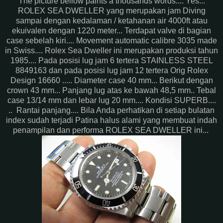
The picture bellow paints a thousands words.... Yes...
ROLEX SEA DWELLER yang merupakan jam Diving
sampai dengan kedalaman / ketahanan air 4000ft atau
ekuivalen dengan 1220 meter... Terdapat valve di bagian
case sebelah kiri.... Movement automatic calibre 3035 made
in Swiss.... Rolex Sea Dweller ini merupakan produksi tahun
1985.... Pada posisi lug jam 6 tertera STAINLESS STEEL
8849163 dan pada posisi lug jam 12 tertera Orig Rolex
Design 16660 ..... Diameter case 40 mm... Berikut dengan
crown 43 mm... Panjang lug atas ke bawah 48,5 mm.. Tebal
case 13/14 mm dan lebar lug 20 mm.... Kondisi SUPERB....
.. Rantai panjang.... Bila Anda perhatikan di setiap bulatan
index sudah terjadi Patina halus alami yang membuat indah
penampilan dan performa ROLEX SEA DWELLER ini...