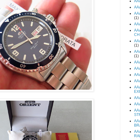
AA
AA
AA
(1)
AA
AA
CH
AA
(1)
AA
(1)
AA
AA
AA
AA
AA
EX
AA
AA
AA
ST
AA
BR
AA
RA