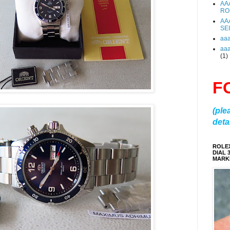
AA
RO
AA
SE
aa
aa
(1)
F
(ple
detai
ROLE
DIAL 
MARKE