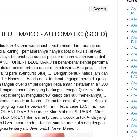
FOR 
AA
ME
AA
AA
AA
BLUE MAKO - AUTOMATIC (SOLD)
AA
BU
an 4 varian warna dial... yaitu hitam, biru, orange dan
AA
dial kuning.. pemasarannya hanya dapat diakuisisi di web
AA
lnya terkenal dan sangat populer dengan varian warna dial
AA
MAKO.. ORIENT BLUE MAKO ini benar-benar kental performa
AA
 dalam posisi tertentu dapat menjadi warna Biru gelap... dan
AA
 Biru parel (Sunburst Blue).... Dengan bentuk hands jam dan
LA
 Tie Hands..... Hands detik terdapat segitiga merah di ujung
AA
 tangan diver sampai dengan kedalaman / ketahanan air 200
AA
di bagian kanan atas yang berfungsi sebagai Quick set day
a cepat dengan mengunscrew kenop dan lalu menekannya)...
AA
matic made in Japan... Diameter case 41,5 mm... Berikut
AA
jang lug atas ke bawah 47 mm.. Tebal case 13,5 mm... dan
AA
si ORIENT DIVER 200 meter Blue Mako ini SUPERB.. Mints
AA
an box ORIENT dan warranty card... Cocok untuk Anda yang
AA
 Diver Japan made... terlihal simple, masculin dan dengan
AA
gkau tentunya... Diver watch Never Dieee....
AA