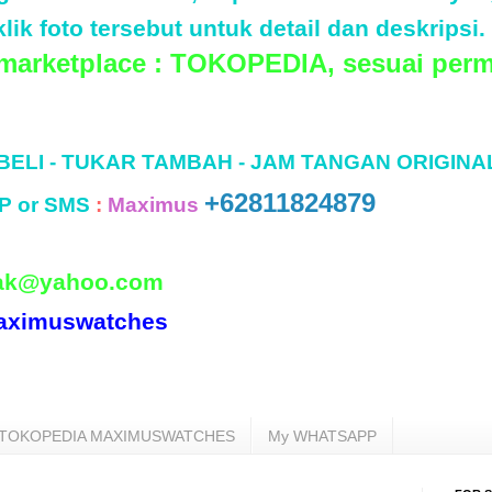
lik foto tersebut untuk detail dan deskripsi.
 marketplace : TOKOPEDIA, sesuai perm
 BELI - TUKAR TAMBAH - JAM TANGAN ORIGINA
+62811824879
P or SMS
:
Maximus
ak@yahoo.com
aximuswatches
TOKOPEDIA MAXIMUSWATCHES
My WHATSAPP