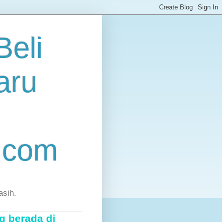
eli
aru
.com
asih.
g berada di