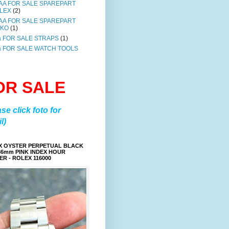
AA FOR SALE SPAREPART
LEX
(2)
AA FOR SALE SPAREPART
IKO
(1)
a FOR SALE STRAPS
(1)
a FOR SALE WATCH TOOLS
OR SALE
ase click foto for
l)
X OYSTER PERPETUAL BLACK
36mm PINK INDEX HOUR
R - ROLEX 116000