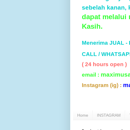
sebelah kanan, k
dapat melalui
Kasih.
Menerima JUAL -
CALL / WHATSAP
( 24 hours open )
maximus
email :
m
Instagram (ig) :
Home
INSTAGRAM