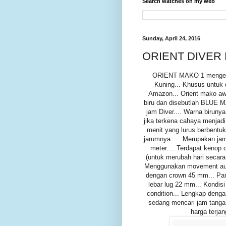
Search watches on my web
Sunday, April 24, 2016
ORIENT DIVER 
ORIENT MAKO 1 mengeluark
Kuning... Khusus untuk 
Amazon... Orient mako awa
biru dan disebutlah BLUE 
jam Diver.... Warna birunya
jika terkena cahaya menjadi
menit yang lurus berbentuk
jarumnya.... Merupakan jam
meter.... Terdapat kenop 
(untuk merubah hari secar
Menggunakan movement auto
dengan crown 45 mm... Pan
lebar lug 22 mm... Kondi
condition... Lengkap deng
sedang mencari jam tangan
harga terjan