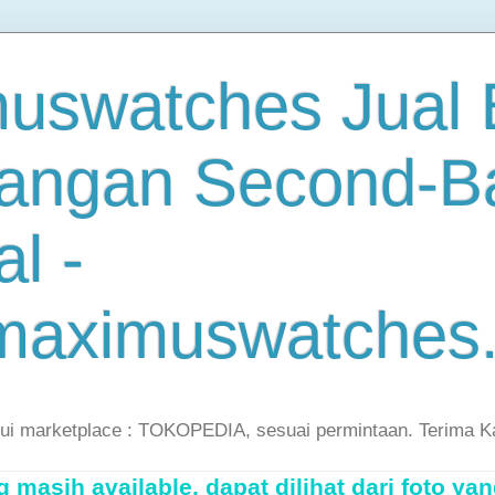
uswatches Jual B
angan Second-B
al -
maximuswatches
lui marketplace : TOKOPEDIA, sesuai permintaan. Terima K
masih available, dapat dilihat dari foto yan