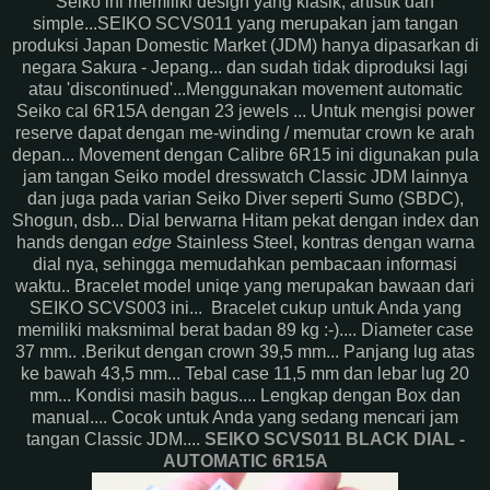
Seiko ini memiliki design yang klasik, artistik dan
simple...SEIKO SCVS011 yang merupakan jam tangan
produksi Japan Domestic Market (JDM) hanya dipasarkan di
negara Sakura - Jepang... dan sudah tidak diproduksi lagi
atau 'discontinued'...Menggunakan movement automatic
Seiko cal 6R15A dengan 23 jewels ... Untuk mengisi power
reserve dapat dengan me-winding / memutar crown ke arah
depan... Movement dengan Calibre 6R15 ini digunakan pula
jam tangan Seiko model dresswatch Classic JDM lainnya
dan juga pada varian Seiko Diver seperti Sumo (SBDC),
Shogun, dsb... Dial berwarna Hitam pekat dengan index dan
hands dengan
edge
Stainless Steel, kontras dengan warna
dial nya, sehingga memudahkan pembacaan informasi
waktu.. Bracelet model uniqe yang merupakan bawaan dari
SEIKO SCVS003 ini... Bracelet cukup untuk Anda yang
memiliki maksmimal berat badan 89 kg :-).... Diameter case
37 mm.. .Berikut dengan crown 39,5 mm... Panjang lug atas
ke bawah 43,5 mm... Tebal case 11,5 mm dan lebar lug 20
mm... Kondisi masih bagus.... Lengkap dengan Box dan
manual.... Cocok untuk Anda yang sedang mencari jam
tangan Classic JDM....
SEIKO SCVS011 BLACK DIAL -
AUTOMATIC 6R15A