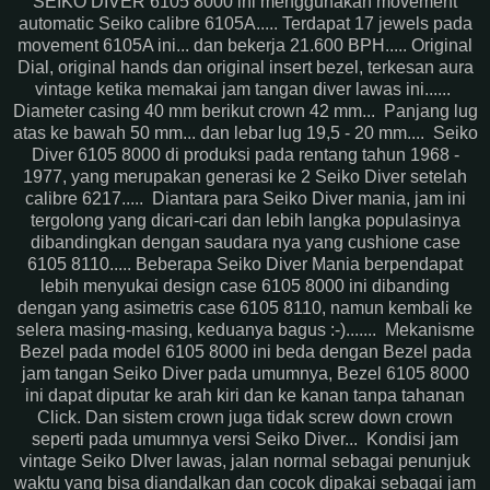
SEIKO DIVER 6105 8000 ini menggunakan movement
automatic Seiko calibre 6105A..... Terdapat 17 jewels pada
movement 6105A ini... dan bekerja 21.600 BPH..... Original
Dial, original hands dan original insert bezel, terkesan aura
vintage ketika memakai jam tangan diver lawas ini......
Diameter casing 40 mm berikut crown 42 mm... Panjang lug
atas ke bawah 50 mm... dan lebar lug 19,5 - 20 mm.... Seiko
Diver 6105 8000 di produksi pada rentang tahun 1968 -
1977, yang merupakan generasi ke 2 Seiko Diver setelah
calibre 6217..... Diantara para Seiko Diver mania, jam ini
tergolong yang dicari-cari dan lebih langka populasinya
dibandingkan dengan saudara nya yang cushione case
6105 8110..... Beberapa Seiko Diver Mania berpendapat
lebih menyukai design case 6105 8000 ini dibanding
dengan yang asimetris case 6105 8110, namun kembali ke
selera masing-masing, keduanya bagus :-)....... Mekanisme
Bezel pada model 6105 8000 ini beda dengan Bezel pada
jam tangan Seiko Diver pada umumnya, Bezel 6105 8000
ini dapat diputar ke arah kiri dan ke kanan tanpa tahanan
Click. Dan sistem crown juga tidak screw down crown
seperti pada umumnya versi Seiko Diver... Kondisi jam
vintage Seiko DIver lawas, jalan normal sebagai penunjuk
waktu yang bisa diandalkan dan cocok dipakai sebagai jam