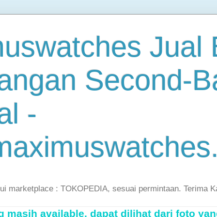
uswatches Jual B
angan Second-B
al -
maximuswatches
lui marketplace : TOKOPEDIA, sesuai permintaan. Terima K
masih available, dapat dilihat dari foto yan