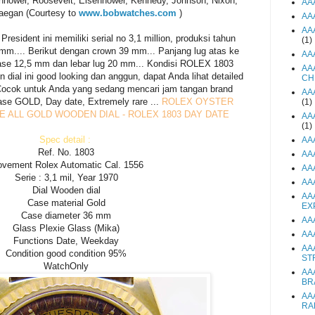
enhower, Roosevelt, Eisenhower, Kennedy, Johnson, Nixon,
AA
aegan (Courtesy to
www.bobwatches.com
)
AA
AA
ident ini memiliki serial no 3,1 million, produksi tahun
(1)
mm.... Berikut dengan crown 39 mm... Panjang lug atas ke
AA
ase 12,5 mm dan lebar lug 20 mm... Kondisi ROLEX 1803
AA
dial ini good looking dan anggun, dapat Anda lihat detailed
CH
.. Cocok untuk Anda yang sedang mencari jam tangan brand
AA
e GOLD, Day date, Extremely rare ...
ROLEX OYSTER
(1)
 ALL GOLD WOODEN DIAL - ROLEX 1803 DAY DATE
AA
(1)
Spec detail :
AA
Ref. No. 1803
AA
vement Rolex Automatic Cal. 1556
AA
Serie : 3,1 mil, Year 1970
AA
Dial Wooden dial
AA
Case material Gold
EX
Case diameter 36 mm
AA
Glass Plexie Glass (Mika)
AA
Functions Date, Weekday
AA
Condition good condition 95%
ST
WatchOnly
AA
BR
AA
RA