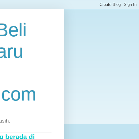
eli
aru
.com
asih.
g berada di