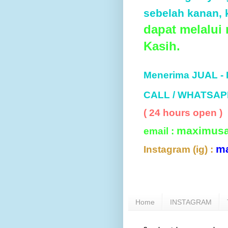
sebelah kanan, k
dapat melalui
Kasih.
Menerima JUAL -
CALL / WHATSAP
( 24 hours open )
maximus
email :
m
Instagram (ig) :
Home
INSTAGRAM