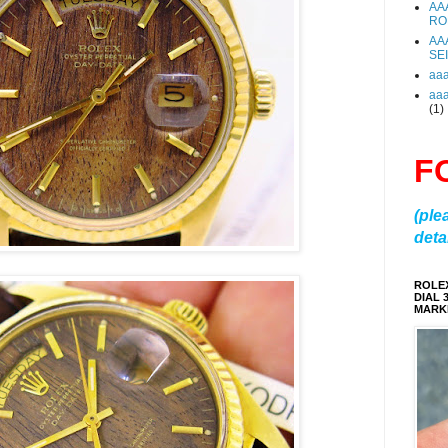
AA
RO
AA
SE
aa
aa
(1)
F
(ple
detai
ROLE
DIAL 
MARKE