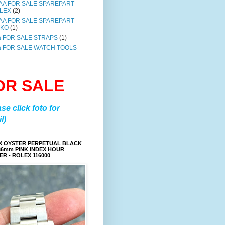
AA FOR SALE SPAREPART
LEX
(2)
AA FOR SALE SPAREPART
IKO
(1)
a FOR SALE STRAPS
(1)
a FOR SALE WATCH TOOLS
OR SALE
ase click foto for
l)
X OYSTER PERPETUAL BLACK
36mm PINK INDEX HOUR
R - ROLEX 116000