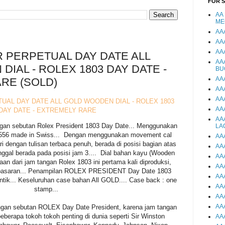
FOR 
AA
ME
AA
AA
AA
 PERPETUAL DAY DATE ALL
AA
IAL - ROLEX 1803 DAY DATE -
BU
AA
RE (SOLD)
AA
AA
AL DAY DATE ALL GOLD WOODEN DIAL - ROLEX 1803
AA
DAY DATE - EXTREMELY RARE
AA
gan sebutan Rolex President 1803 Day Date... Menggunakan
LA
1556 made in Swiss... Dengan menggunakan movement cal
AA
ri dengan tulisan terbaca penuh, berada di posisi bagian atas
AA
anggal berada pada posisi jam 3.... Dial bahan kayu (Wooden
AA
an dari jam tangan Rolex 1803 ini pertama kali diproduksi,
AA
dipasaran... Penampilan ROLEX PRESIDENT Day Date 1803
AA
tik... Keseluruhan case bahan All GOLD.... Case back : one
AA
stamp...
AA
AA
ngan sebutan ROLEX Day Date President, karena jam tangan
beberapa tokoh tokoh penting di dunia seperti Sir Winston
AA