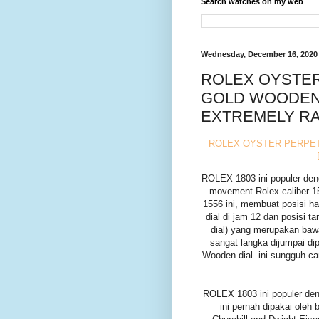
Search watches on my web
Wednesday, December 16, 2020
ROLEX OYSTER
GOLD WOODEN D
EXTREMELY RA
ROLEX OYSTER PERPETU
ROLEX 1803 ini populer den
movement Rolex caliber 
1556 ini, membuat posisi ha
dial di jam 12 dan posisi t
dial) yang merupakan bawa
sangat langka dijumpai 
Wooden dial ini sungguh can
ROLEX 1803 ini populer de
ini pernah dipakai oleh 