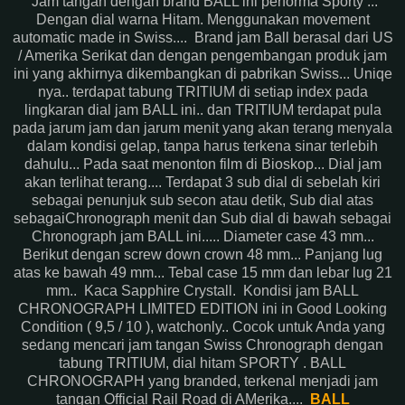
Jam tangan dengan brand BALL ini performa Sporty ...
Dengan dial warna Hitam. Menggunakan movement
automatic made in Swiss.... Brand jam Ball berasal dari US
/ Amerika Serikat dan dengan pengembangan produk jam
ini yang akhirnya dikembangkan di pabrikan Swiss... Uniqe
nya.. terdapat tabung TRITIUM di setiap index pada
lingkaran dial jam BALL ini.. dan TRITIUM terdapat pula
pada jarum jam dan jarum menit yang akan terang menyala
dalam kondisi gelap, tanpa harus terkena sinar terlebih
dahulu... Pada saat menonton film di Bioskop... Dial jam
akan terlihat terang.... Terdapat 3 sub dial di sebelah kiri
sebagai penunjuk sub secon atau detik, Sub dial atas
sebagaiChronograph menit dan Sub dial di bawah sebagai
Chronograph jam BALL ini..... Diameter case 43 mm...
Berikut dengan screw down crown 48 mm... Panjang lug
atas ke bawah 49 mm... Tebal case 15 mm dan lebar lug 21
mm.. Kaca Sapphire Crystall. Kondisi jam BALL
CHRONOGRAPH LIMITED EDITION ini in Good Looking
Condition ( 9,5 / 10 ), watchonly.. Cocok untuk Anda yang
sedang mencari jam tangan Swiss Chronograph dengan
tabung TRITIUM, dial hitam SPORTY . BALL
CHRONOGRAPH yang branded, terkenal menjadi jam
tangan Official Rail Road di AMerika....
BALL