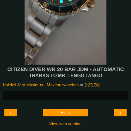
CITIZEN DIVER WR 20 BAR JDM - AUTOMATIC
THANKS TO MR. TENGO TANGO
Koleksi Jam Maximus - Maximuswatches
at
2:20 PM
‹
›
Home
View web version