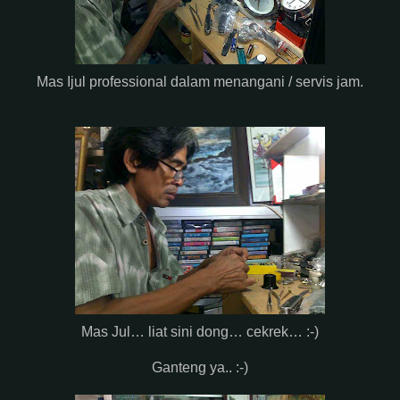
Mas Ijul professional dalam menangani / servis jam.
Mas Jul… liat sini dong… cekrek… :-)
Ganteng ya.. :-)