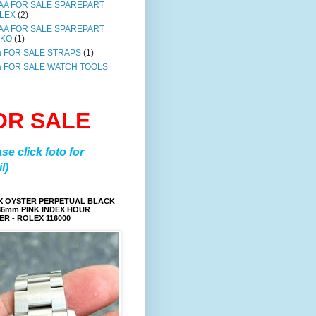
AA FOR SALE SPAREPART
LEX
(2)
AA FOR SALE SPAREPART
IKO
(1)
a FOR SALE STRAPS
(1)
a FOR SALE WATCH TOOLS
OR SALE
ase click foto for
l)
X OYSTER PERPETUAL BLACK
36mm PINK INDEX HOUR
R - ROLEX 116000