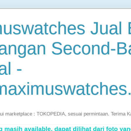
uswatches Jual B
angan Second-B
al -
maximuswatches
lui marketplace : TOKOPEDIA, sesuai permintaan. Terima K
masih available, dapat dilihat dari foto yan