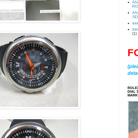
AA
RO
AA
SE
aa
aa
(1)
F
(ple
detai
ROLE
DIAL 
MARKE