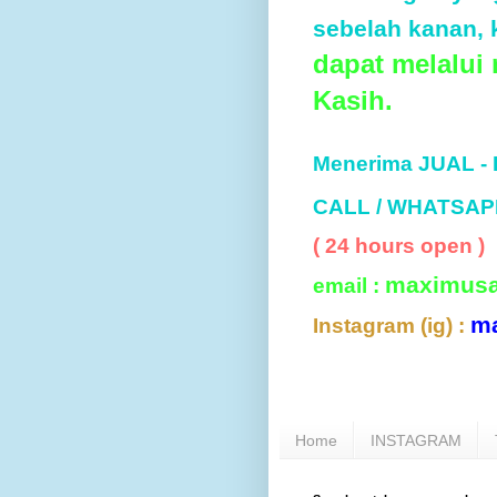
sebelah kanan, k
dapat melalui
Kasih.
Menerima JUAL -
CALL / WHATSAP
( 24 hours open )
maximus
email :
m
Instagram (ig) :
Home
INSTAGRAM