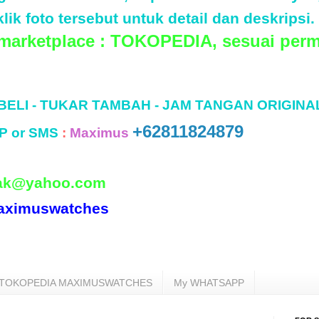
lik foto tersebut untuk detail dan deskripsi.
 marketplace : TOKOPEDIA, sesuai perm
 BELI - TUKAR TAMBAH - JAM TANGAN ORIGINA
+62811824879
P or SMS
:
Maximus
ak@yahoo.com
aximuswatches
TOKOPEDIA MAXIMUSWATCHES
My WHATSAPP