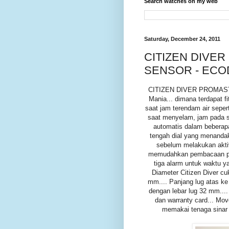
Search watches on my web
Saturday, December 24, 2011
CITIZEN DIVER
SENSOR - ECO
CITIZEN DIVER PROMASTER 
Mania... dimana terdapat f
saat jam terendam air seper
saat menyelam, jam pada s
automatis dalam beberapa
tengah dial yang menanda
sebelum melakukan aktiv
memudahkan pembacaan pada 
tiga alarm untuk waktu ya
Diameter Citizen Diver cu
mm.... Panjang lug atas k
dengan lebar lug 32 mm...
dan warranty card... Mo
memakai tenaga sinar 