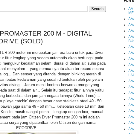
FOR 
AA
ME
AA
AA
AA
 PROMASTER 200 M - DIGITAL
AA
DRIVE (SOLD)
BU
AA
200 meter ini merupakan jam era baru untuk para Diver
AA
itur-fitur lengkap yang secara automatis akan berfungsi pada
AA
ti mengukur kedalaman selam, durasi di dalam air, suhu pada
AA
aat menyelam... yang semua nya itu akan ter-record secara
AA
 log... Dan sensor yang ditandai dengan blinking merah di
LA
kan batas kedalaman yang sudah ditentukan oleh penyelam
AA
itas diving... Jarum menit kontras berwarna orange yang
AA
saat di dalam air... Selain itu terdapat fitur lainnya yaitu
AA
ng berbeda... dan jam-jam negara lainnya (World Time)....
AA
kup 'eye catchin' dengan besar case stainless steel 49 - 50
AA
e bawah juga sama 49 - 50 mm... Ketebalan case 18 mm dan
AA
. Kondisi masih sangat prima... lengkap dengan box, manual
vement pada jam Citizen Diver Promaster 200 m ini adalah
AA
atau surya yang dipatentkan oleh Citizen dengan nama
AA
ECODRIVE...
AA