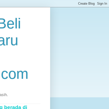
eli
aru
.com
asih.
g berada di