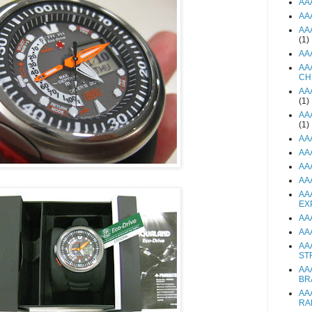
AA
AA
AA
(1)
AA
AA
CH
AA
(1)
AA
(1)
AA
AA
AA
AA
AA
EX
AA
AA
AA
ST
AA
BR
AA
RA