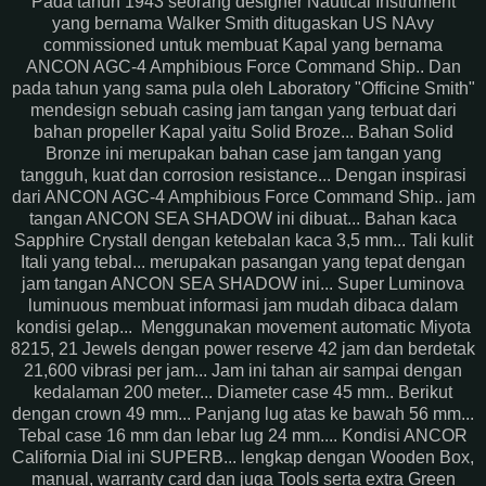
Pada tahun 1943 seorang designer Nautical Instrument
yang bernama Walker Smith ditugaskan US NAvy
commissioned untuk membuat Kapal yang bernama
ANCON AGC-4 Amphibious Force Command Ship.. Dan
pada tahun yang sama pula oleh Laboratory "Officine Smith"
mendesign sebuah casing jam tangan yang terbuat dari
bahan propeller Kapal yaitu Solid Broze... Bahan Solid
Bronze ini merupakan bahan case jam tangan yang
tangguh, kuat dan corrosion resistance... Dengan inspirasi
dari ANCON AGC-4 Amphibious Force Command Ship.. jam
tangan ANCON SEA SHADOW ini dibuat... Bahan kaca
Sapphire Crystall dengan ketebalan kaca 3,5 mm... Tali kulit
Itali yang tebal... merupakan pasangan yang tepat dengan
jam tangan ANCON SEA SHADOW ini... Super Luminova
luminuous membuat informasi jam mudah dibaca dalam
kondisi gelap... Menggunakan movement automatic Miyota
8215, 21 Jewels dengan power reserve 42 jam dan berdetak
21,600 vibrasi per jam... Jam ini tahan air sampai dengan
kedalaman 200 meter... Diameter case 45 mm.. Berikut
dengan crown 49 mm... Panjang lug atas ke bawah 56 mm...
Tebal case 16 mm dan lebar lug 24 mm.... Kondisi ANCOR
California Dial ini SUPERB... lengkap dengan Wooden Box,
manual, warranty card dan juga Tools serta extra Green