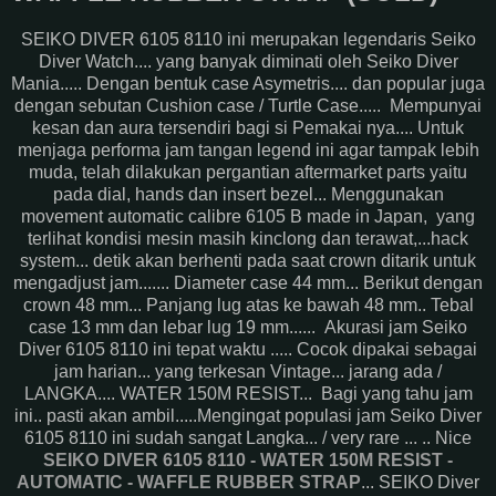
SEIKO DIVER 6105 8110 ini merupakan legendaris Seiko
Diver Watch.... yang banyak diminati oleh Seiko Diver
Mania..... Dengan bentuk case Asymetris.... dan popular juga
dengan sebutan Cushion case / Turtle Case..... Mempunyai
kesan dan aura tersendiri bagi si Pemakai nya.... Untuk
menjaga performa jam tangan legend ini agar tampak lebih
muda, telah dilakukan pergantian aftermarket parts yaitu
pada dial, hands dan insert bezel... Menggunakan
movement automatic calibre 6105 B made in Japan, yang
terlihat kondisi mesin masih kinclong dan terawat,...hack
system... detik akan berhenti pada saat crown ditarik untuk
mengadjust jam....... Diameter case 44 mm... Berikut dengan
crown 48 mm... Panjang lug atas ke bawah 48 mm.. Tebal
case 13 mm dan lebar lug 19 mm...... Akurasi jam Seiko
Diver 6105 8110 ini tepat waktu ..... Cocok dipakai sebagai
jam harian... yang terkesan Vintage... jarang ada /
LANGKA.... WATER 150M RESIST... Bagi yang tahu jam
ini.. pasti akan ambil.....Mengingat populasi jam Seiko Diver
6105 8110 ini sudah sangat Langka... / very rare ... .. Nice
SEIKO DIVER 6105 8110 - WATER 150M RESIST -
AUTOMATIC - WAFFLE RUBBER STRAP
... SEIKO Diver