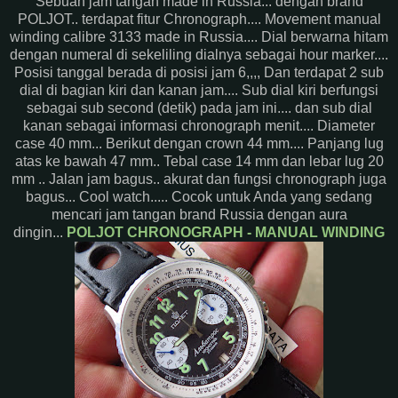
Sebuah jam tangan made in Russia... dengan brand
POLJOT.. terdapat fitur Chronograph.... Movement manual
winding calibre 3133 made in Russia.... Dial berwarna hitam
dengan numeral di sekeliling dialnya sebagai hour marker....
Posisi tanggal berada di posisi jam 6,,,, Dan terdapat 2 sub
dial di bagian kiri dan kanan jam.... Sub dial kiri berfungsi
sebagai sub second (detik) pada jam ini.... dan sub dial
kanan sebagai informasi chronograph menit.... Diameter
case 40 mm... Berikut dengan crown 44 mm.... Panjang lug
atas ke bawah 47 mm.. Tebal case 14 mm dan lebar lug 20
mm .. Jalan jam bagus.. akurat dan fungsi chronograph juga
bagus... Cool watch..... Cocok untuk Anda yang sedang
mencari jam tangan brand Russia dengan aura
dingin...
POLJOT CHRONOGRAPH - MANUAL WINDING