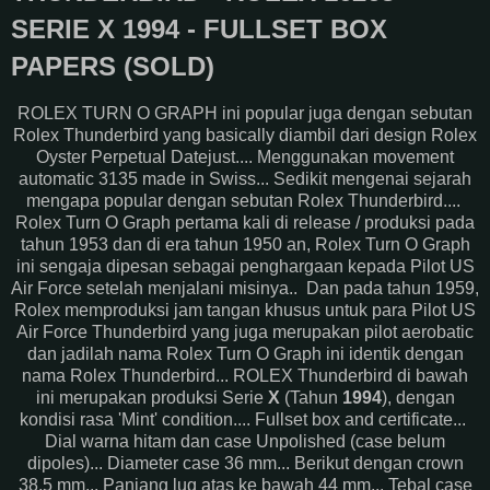
SERIE X 1994 - FULLSET BOX
PAPERS (SOLD)
ROLEX TURN O GRAPH ini popular juga dengan sebutan
Rolex Thunderbird yang basically diambil dari design Rolex
Oyster Perpetual Datejust.... Menggunakan movement
automatic 3135 made in Swiss... Sedikit mengenai sejarah
mengapa popular dengan sebutan Rolex Thunderbird....
Rolex Turn O Graph pertama kali di release / produksi pada
tahun 1953 dan di era tahun 1950 an, Rolex Turn O Graph
ini sengaja dipesan sebagai penghargaan kepada Pilot US
Air Force setelah menjalani misinya.. Dan pada tahun 1959,
Rolex memproduksi jam tangan khusus untuk para Pilot US
Air Force Thunderbird yang juga merupakan pilot aerobatic
dan jadilah nama Rolex Turn O Graph ini identik dengan
nama Rolex Thunderbird... ROLEX Thunderbird di bawah
ini merupakan produksi Serie
X
(Tahun
1994
), dengan
kondisi rasa 'Mint' condition.... Fullset box and certificate...
Dial warna hitam dan case Unpolished (case belum
dipoles)... Diameter case 36 mm... Berikut dengan crown
38,5 mm... Panjang lug atas ke bawah 44 mm... Tebal case