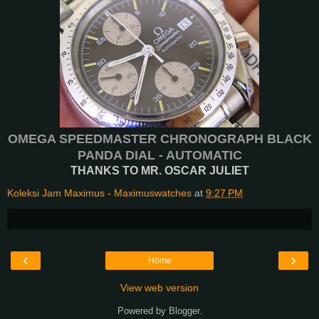
OMEGA SPEEDMASTER CHRONOGRAPH BLACK
PANDA DIAL - AUTOMATIC
THANKS TO MR. OSCAR JULIET
Koleksi Jam Maximus - Maximuswatches
at
9:27 PM
‹
›
Home
View web version
Powered by
Blogger
.