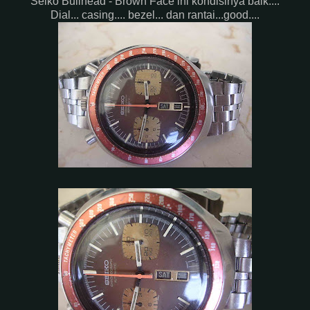
Seiko Bullhead - Brown Face ini kondisinya baik....
Dial... casing.... bezel... dan rantai...good....