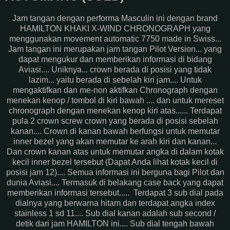
Jam tangan dengan performa Masculin ini dengan brand
HAMILTON KHAKI X-WIND CHRONOGRAPH yang
menggunakan movement automatic 7750 made in Swiss...
Jam tangan ini merupakan jam tangan Pilot Version... yang
dapat mengukur dan memberikan informasi di bidang
Aviasi.... Uniknya... crown berada di posisi yang tidak
lazim... yaitu berada di sebelah kiri jam.... Untuk
mengaktifkan dan me-non aktifkan Chronograph dengan
menekan kenop / tombol di kiri bawah .... dan untuk mereset
chronograph dengan menekan kenop kiri atas...... Terdapat
pula 2 crown screw crown yang berada di posisi sebelah
kanan.... Crown di kanan bawah berfungsi untuk memutar
inner bezel yang akan memutar ke arah kiri dan kanan...
Dan crown kanan atas untuk memutar angka di dalam kotak
kecil inner bezel tersebut (Dapat Anda lihat kotak kecil di
posisi jam 12).... Semua informasi ini berguna bagi Pilot dan
dunia Aviasi.... Termasuk di belakang case back yang dapat
memberikan informasi tersebut..... Terdapat 3 sub dial pada
dialnya yang berwarna hitam dan terdapat angka index
stainless 1 sd 11.... Sub dial kanan adalah sub second /
detik dari jam HAMILTON ini.... Sub dial tengah bawah