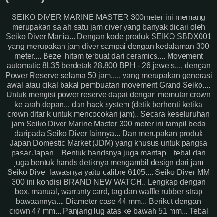
SEIKO DIVER MARINE MASTER 300meter ini memang
merupakan salah satu jam diver yang banyak dicari oleh
Seiko Diver Mania... Dengan kode produk SEIKO SBDX001
yang merupakan jam diver sampai dengan kedalaman 300
meter.... Bezel hitam terbuat dari ceramics.... Movement
automatic 8L35 berdetak 28.800 BPH - 26 jewels.... dengan
Power Reserve selama 50 jam..... yang merupakan generasi
awal atau cikal bakal pembuatan movement Grand Seiko....
Untuk mengisi power reserve dapat dengan memutar crown
ke arah depan... dan hack system (detik berhenti ketika
crown ditarik untuk mencocokan jam).. Secara keseluruhan
jam Seiko Diver Marine Master 300 meter ini tampil beda
daripada Seiko Diver lainnya... Dan merupakan produk
Japan Domestic Market (JDM) yang khusus untuk pangsa
pasar Japan... Bentuk handsnya juga mantap... tebal dan
juga bentuk hands detiknya mengambil design dari jam
Seiko Diver lawasnya yaitu calibre 6105.... Seiko Diver MM
300 ini kondisi BRAND NEW WATCH.. Lengkap dengan
box, manual, warranty card, tag dan waffle rubber strap
bawaannya.... Diameter case 44 mm... Berikut dengan
crown 47 mm... Panjang lug atas ke bawah 51 mm... Tebal