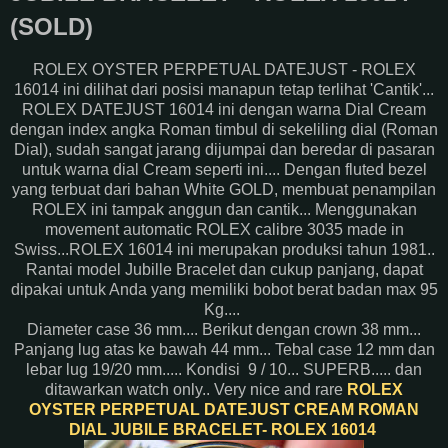
(SOLD)
ROLEX OYSTER PERPETUAL DATEJUST - ROLEX
16014 ini dilihat dari posisi manapun tetap terlihat 'Cantik'...
ROLEX DATEJUST 16014 ini dengan warna Dial Cream
dengan index angka Roman timbul di sekeliling dial (Roman
Dial), sudah sangat jarang dijumpai dan beredar di pasaran
untuk warna dial Cream seperti ini.... Dengan fluted bezel
yang terbuat dari bahan White GOLD, membuat penampilan
ROLEX ini tampak anggun dan cantik... Menggunakan
movement automatic ROLEX calibre 3035 made in
Swiss...ROLEX 16014 ini merupakan produksi tahun 1981..
Rantai model Jubille Bracelet dan cukup panjang, dapat
dipakai untuk Anda yang memiliki bobot berat badan max 95
Kg....
Diameter case 36 mm.... Berikut dengan crown 38 mm...
Panjang lug atas ke bawah 44 mm... Tebal case 12 mm dan
lebar lug 19/20 mm..... Kondisi 9 / 10... SUPERB..... dan
ditawarkan watch only.. Very nice and rare
ROLEX
OYSTER PERPETUAL DATEJUST CREAM ROMAN
DIAL JUBILE BRACELET- ROLEX 16014