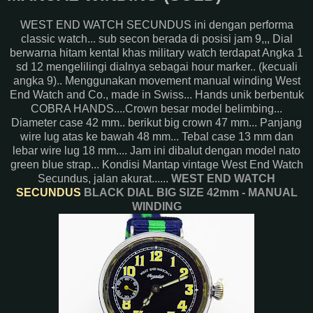
WEST END WATCH SECUNDUS ini dengan performa
classic watch... sub secon berada di posisi jam 9,,, Dial
berwarna hitam kental khas military watch terdapat Angka 1
sd 12 mengelilingi dialnya sebagai hour marker.. (kecuali
angka 9).. Menggunakan movement manual winding West
End Watch and Co., made in Swiss... Hands unik berbentuk
COBRA HANDS....Crown besar model belimbing...
Diameter case 42 mm.. berikut big crown 47 mm... Panjang
wire lug atas ke bawah 48 mm... Tebal case 13 mm dan
lebar wire lug 18 mm.... Jam ini dibalut dengan model nato
green blue strap... Kondisi Mantap vintage West End Watch
Secundus, jalan akurat......
WEST END WATCH
SECUNDUS
BLACK DIAL BIG SIZE 42mm - MANUAL
WINDING