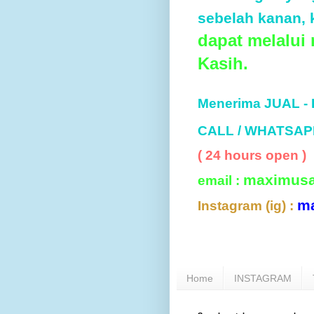
sebelah kanan, k
dapat melalui
Kasih.
Menerima JUAL -
CALL / WHATSAP
( 24 hours open )
maximus
email :
m
Instagram (ig) :
Home
INSTAGRAM