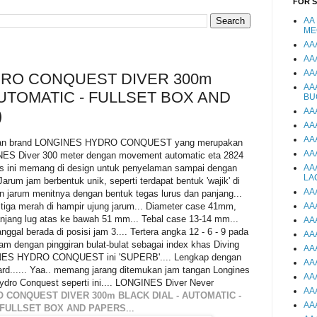
FOR 
AA
ME
AA
AA
AA
RO CONQUEST DIVER 300m
AA
AUTOMATIC - FULLSET BOX AND
BU
AA
)
AA
AA
engan brand LONGINES HYDRO CONQUEST yang merupakan
AA
NES Diver 300 meter dengan movement automatic eta 2824
es ini memang di design untuk penyelaman sampai dengan
AA
LA
arum jam berbentuk unik, seperti terdapat bentuk 'wajik' di
AA
n jarum menitnya dengan bentuk tegas lurus dan panjang...
itiga merah di hampir ujung jarum... Diameter case 41mm,
AA
njang lug atas ke bawah 51 mm... Tebal case 13-14 mm...
AA
nggal berada di posisi jam 3.... Tertera angka 12 - 6 - 9 pada
AA
am dengan pinggiran bulat-bulat sebagai index khas Diving
AA
GINES HYDRO CONQUEST ini 'SUPERB'.... Lengkap dengan
AA
rd...... Yaa.. memang jarang ditemukan jam tangan Longines
AA
Hydro Conquest seperti ini.... LONGINES Diver Never
AA
 CONQUEST DIVER 300m BLACK DIAL - AUTOMATIC -
AA
FULLSET BOX AND PAPERS
...