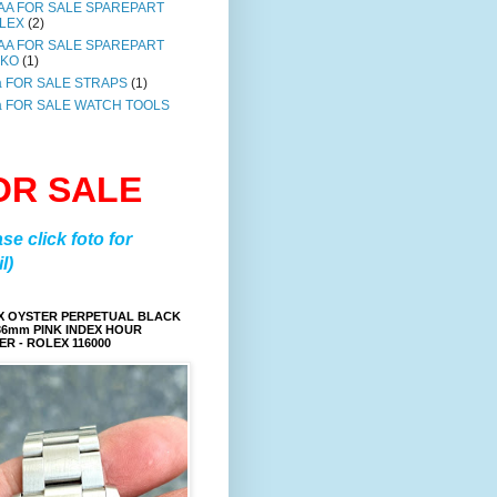
AA FOR SALE SPAREPART
LEX
(2)
AA FOR SALE SPAREPART
IKO
(1)
a FOR SALE STRAPS
(1)
a FOR SALE WATCH TOOLS
OR SALE
ase click foto for
l)
X OYSTER PERPETUAL BLACK
36mm PINK INDEX HOUR
R - ROLEX 116000