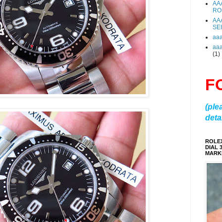
AA
RO
AA
SE
aa
aa
(1)
F
(ple
detai
ROLE
DIAL 
MARKE