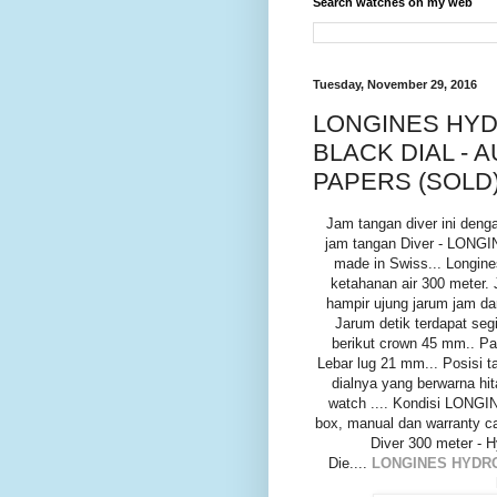
Search watches on my web
Tuesday, November 29, 2016
LONGINES HYD
BLACK DIAL - 
PAPERS (SOLD
Jam tangan diver ini d
jam tangan Diver - LONGI
made in Swiss... Longin
ketahanan air 300 meter. J
hampir ujung jarum jam da
Jarum detik terdapat seg
berikut crown 45 mm.. Pa
Lebar lug 21 mm... Posisi ta
dialnya yang berwarna hit
watch .... Kondisi LON
box, manual dan warranty ca
Diver 300 meter - 
Die....
LONGINES HYDRO