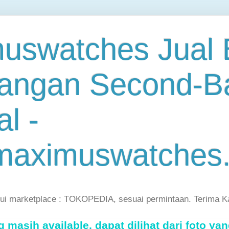
uswatches Jual B
angan Second-B
al -
maximuswatches
lui marketplace : TOKOPEDIA, sesuai permintaan. Terima K
masih available, dapat dilihat dari foto yan