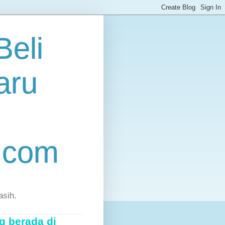
eli
aru
.com
asih.
g berada di