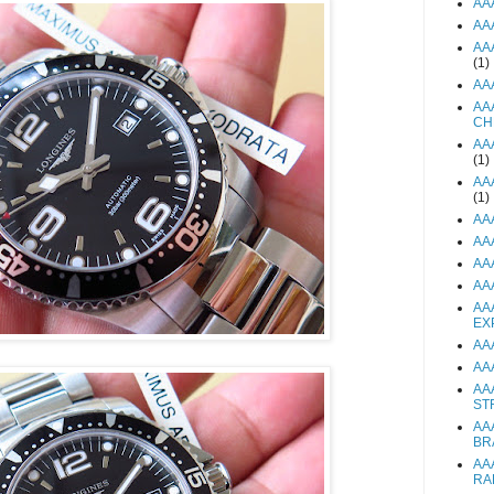
AA
AA
AA
(1)
AA
AA
CH
AA
(1)
AA
(1)
AA
AA
AA
AA
AA
EX
AA
AA
AA
ST
AA
BR
AA
RA