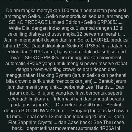
Dalam rangka merayakan 100 tahun pembuatan produksi
jam tangan Seiko.... Seiko memproduksi sebuah jam tangan
SEIKO PRESAGE Limited Edition - Seiko SRP385J.....
White Dial dengan index angka 1 sampai dengan 12 di
sekeliling dialnya (khusus angka 12 berwarna merah).....
Jam ini mengambil design dari jam Seiko LAUREL produksi
tahun 1913... Dapat dikatakan Seiko SRP385J ini adalah re-
editon dari 1913 Laurel, hanya saja tidak ada sub second
nya.... SEIKO SRP385J ini menggunakan movement
automatic 4R36A yang untuk mengisi power reserve dapat
dengan mem-winding crown ke arah depan dan
menggunakan Hacking System (jarum detik akan berhenti
bila crown ditarik untuk mencocokan jam).... Bentuk jarum
jam dan menit yang unik... berbentuk Leaf Hands.... Dan
jarum detik... di ujung yang kecilnya berbentuk seperti
setengah lingkaran.... Informasi hari dan tanggal berada
pada posisi jam 3..... Diameter case 40 mm... Berikut
dengan BIG CROWN 43 mm..... Panjang lug atas ke bawah
43 mm... Tebal case 12 mm dan lebar lug 20 mm.... Kaca :
Flat Sapphire Crystal.... dan Case back : See Thru case
back... dapat terlihat movement automatic 4R36A ini