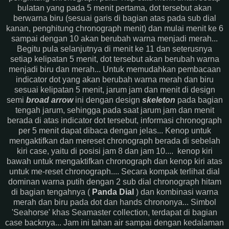
bulatan yang pada 5 menit pertama, dot tersebut akan
berwarna biru (sesuai garis di bagian atas pada sub dial
kanan, penghitung chronograph menit) dan mulai menit ke 6
sampai dengan 10 akan berubah warna menjadi merah...
Begitu pula selanjutnya di menit ke 11 dan seterusnya
setiap kelipatan 5 menit, dot tersebut akan berubah warna
menjadi biru dan merah... Untuk memudahkan pembacaan
indicator dot yang akan berubah warna merah dan biru
sesuai kelipatan 5 menit, jarum jam dan menit di design
semi
broad arrow
ini dengan design
skeleton
pada bagian
tengah jarum, sehingga pada saat jarum jam dan menit
berada di atas indicator dot tersebut, informasi chronograph
per 5 menit dapat dibaca dengan jelas... Kenop untuk
mengaktifkan dan mereset chronograph berada di sebelah
kiri case, yaitu di posisi jam 8 dan jam 10.... kenop kiri
bawah untuk mengaktifkan chronograph dan kenop kiri atas
untuk me-reset chronograph.... Secara kompak terlihat dial
dominan warna putih dengan 2 sub dial chronograph hitam
di bagian tengahnya (
Panda Dial
) dan kombinasi warna
merah dan biru pada dot dan hands chrononya... Simbol
'Seahorse' khas Seamaster collection, terdapat di bagian
case backnya... Jam ini tahan air sampai dengan kedalaman