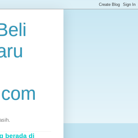
eli
aru
.com
asih.
g berada di