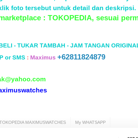
lik foto tersebut untuk detail dan deskripsi.
 marketplace : TOKOPEDIA, sesuai perm
 BELI - TUKAR TAMBAH - JAM TANGAN ORIGINA
+62811824879
P or SMS
:
Maximus
ak@yahoo.com
aximuswatches
TOKOPEDIA MAXIMUSWATCHES
My WHATSAPP