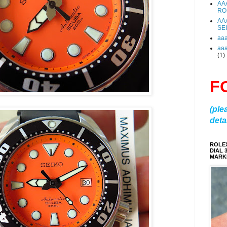
AA
RO
AA
SE
aa
aa
(1)
F
(ple
detai
ROLE
DIAL 
MARKE