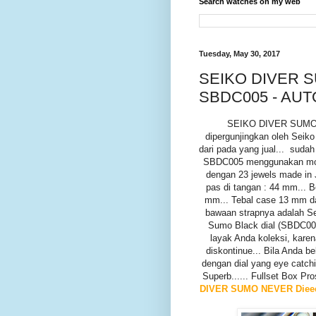
Search watches on my web
Tuesday, May 30, 2017
SEIKO DIVER S
SBDC005 - AUT
SEIKO DIVER SUMO O
dipergunjingkan oleh Seik
dari pada yang jual... suda
SBDC005 menggunakan mov
dengan 23 jewels made in 
pas di tangan : 44 mm... 
mm... Tebal case 13 mm d
bawaan strapnya adalah Sei
Sumo Black dial (SBDC001
layak Anda koleksi, karena
diskontinue... Bila Anda 
dengan dial yang eye catchi
Superb...... Fullset Box Pr
DIVER SUMO NEVER Diee