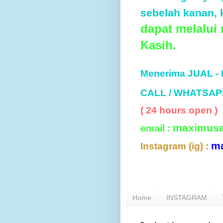
sebelah kanan, k
dapat melalui
Kasih.
Menerima JUAL -
CALL / WHATSAP
( 24 hours open )
maximus
email :
m
Instagram (ig) :
Home
INSTAGRAM