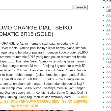
FOR 
AA
ME
AA
AA
AA
UMO ORANGE DIAL - SEIKO
AA
OMATIC 6R15 (SOLD)
BU
AA
RANGE DIAL ini memang saat-saat ini sedang viral
AA
o Diver mania, karena populasinya lebih banyak yang simpan
AA
h agak jarang berada di pasaran... dengan kode produk SEIKO
AA
ement automatic 6R15 yang merupakan movement handal
AA
Japan...... Diameter Seiko Sumo ini tergolong besar namun
LA
Berikut dengan crown 48 mm.. Panjang lug atas ke bawah 52
AA
an lebar lug 20 mm. Dan khusus untuk Seiko Sumo Orange
AA
ko black rubber strap... (bukan bracelet seperti pada Seiko
AA
) dan Blue dial (SBDC003).... Seiko Sumo Orange dial ini
AA
 tiap tahun akan naik harga.. Sudah tidak diproduksi lagi /
AA
belum mempunyai Seiko Sumo.. saatnya memiliki jam tangan
AA
ng Orange seperti ini..... Kondisi Seiko Sumo Orange Dial ini
ospex kuning, Hang tag, manual dan warranty card....
SEIKO
AA
e.. SEIKO DIVER SUMO ORANGE DIAL - SEIKO SBDC005
AA
- AUTOMATIC 6R15
AA