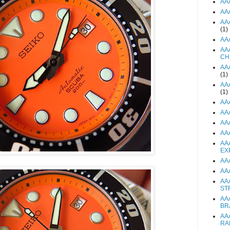
AA
AA
AA
(1)
AA
AA
CH
AA
(1)
AA
(1)
AA
AA
AA
AA
AA
EX
AA
AA
AA
ST
AA
BR
AA
RA