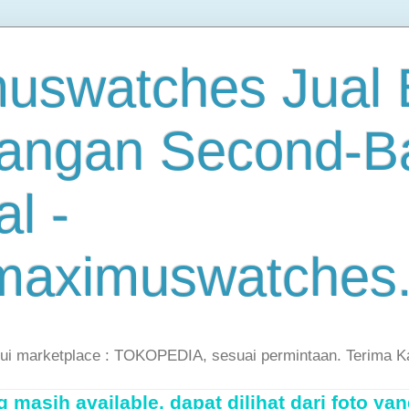
uswatches Jual B
angan Second-B
al -
maximuswatches
lui marketplace : TOKOPEDIA, sesuai permintaan. Terima K
masih available, dapat dilihat dari foto yan