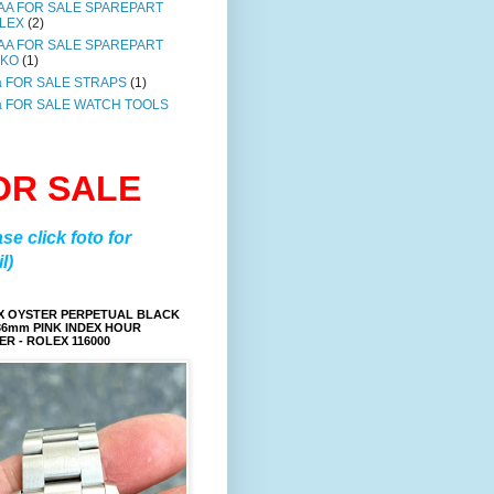
AA FOR SALE SPAREPART
LEX
(2)
AA FOR SALE SPAREPART
IKO
(1)
a FOR SALE STRAPS
(1)
a FOR SALE WATCH TOOLS
OR SALE
ase click foto for
l)
X OYSTER PERPETUAL BLACK
36mm PINK INDEX HOUR
R - ROLEX 116000