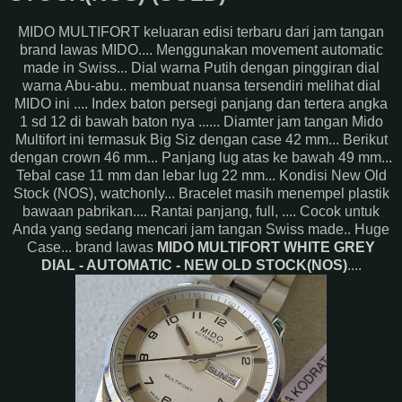
MIDO MULTIFORT keluaran edisi terbaru dari jam tangan
brand lawas MIDO.... Menggunakan movement automatic
made in Swiss... Dial warna Putih dengan pinggiran dial
warna Abu-abu.. membuat nuansa tersendiri melihat dial
MIDO ini .... Index baton persegi panjang dan tertera angka
1 sd 12 di bawah baton nya ...... Diamter jam tangan Mido
Multifort ini termasuk Big Siz dengan case 42 mm... Berikut
dengan crown 46 mm... Panjang lug atas ke bawah 49 mm...
Tebal case 11 mm dan lebar lug 22 mm... Kondisi New Old
Stock (NOS), watchonly... Bracelet masih menempel plastik
bawaan pabrikan.... Rantai panjang, full, .... Cocok untuk
Anda yang sedang mencari jam tangan Swiss made.. Huge
Case... brand lawas
MIDO MULTIFORT WHITE GREY
DIAL - AUTOMATIC - NEW OLD STOCK(NOS)
....