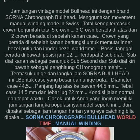
Jam tangan vintage model Bullhead ini dengan brand
SORNA Chronograph Bullhead.. Menggunakan movement
manual winding made in Swiss.. Total kenop termasuk
crown berjumlah total 5 crown.... 3 Crown berada di atas dan
2 crown berada di sebelah kanan case... Crown yang
berada di sebelah kanan berfungsi untuk memutar inner
bezel putih dan innder bezel world time.... Posisi tanggal
berada di bawah posisi jam 12..... Terdapat 2 sub dial... Sub
dial kanan sebagai penunjuk Sub Second dan Sub dial kiri
bawah sebagai penghitung CHronograph menit.....
Termasuk uniqe dan langka jam SORNA BULLHEAD
ini...Bentuk case yang besar dan uniqe pula... Diameter
case 44,5.... Panjang lug atas ke bawah 44,5 mm... Tebal
case 14,5 mm dan lebar lug 22 mm... Kondisi jalan normal
dan tepat waktu... Cocok untuk Anda yang ingin memiliki
jam tangan langka populasinya model seperti ini.... dan
dipakai sebagai jam tangan harian yang eye catching bila
dipakai...
SORNA CHRONOGRAPH BULLHEAD
WORLD
TIME
- MANUAL WINDING