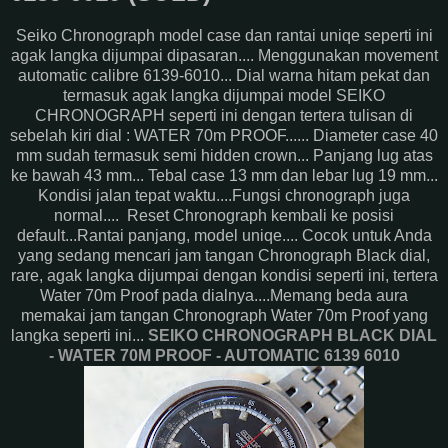
Seiko Chronograph model case dan rantai uniqe seperti ini
agak langka dijumpai dipasaran.... Menggunakan movement
automatic calibre 6139-6010... Dial warna hitam pekat dan
termasuk agak langka dijumpai model SEIKO
CHRONOGRAPH seperti ini dengan tertera tulisan di
sebelah kiri dial : WATER 70m PROOF...... Diameter case 40
mm sudah termasuk semi hidden crown... Panjang lug atas
ke bawah 43 mm... Tebal case 13 mm dan lebar lug 19 mm...
Kondisi jalan tepat waktu....Fungsi chronograph juga
normal.... Reset Chronograph kembali ke posisi
default...Rantai panjang, model uniqe.... Cocok untuk Anda
yang sedang mencari jam tangan Chronograph Black dial,
rare, agak langka dijumpai dengan kondisi seperti ini, tertera
Water 70m Proof pada dialnya....Memang beda aura
memakai jam tangan Chronograph Water 70m Proof yang
langka seperti ini...
SEIKO CHRONOGRAPH BLACK DIAL
- WATER 70M PROOF - AUTOMATIC 6139 6010