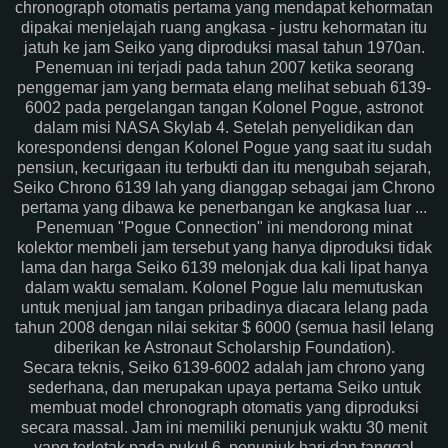
chronograph otomatis pertama yang mendapat kehormatan
dipakai menjelajah ruang angkasa - justru kehormatan itu
jatuh ke jam Seiko yang diproduksi masal tahun 1970an.
Penemuan ini terjadi pada tahun 2007 ketika seorang
penggemar jam yang bermata elang melihat sebuah 6139-
6002 pada pergelangan tangan Kolonel Pogue, astronot
dalam misi NASA Skylab 4. Setelah penyelidikan dan
korespondensi dengan Kolonel Pogue yang saat itu sudah
pensiun, kecurigaan itu terbukti dan itu mengubah sejarah,
Seiko Chrono 6139 lah yang dianggap sebagai jam Chrono
pertama yang dibawa ke penerbangan ke angkasa luar ...
Penemuan "Pogue Connection" ini mendorong minat
kolektor membeli jam tersebut yang hanya diproduksi tidak
lama dan harga Seiko 6139 melonjak dua kali lipat hanya
dalam waktu semalam. Kolonel Pogue lalu memutuskan
untuk menjual jam tangan pribadinya diacara lelang pada
tahun 2008 dengan nilai sekitar $ 6000 (semua hasil lelang
diberikan ke Astronaut Scholarship Foundation).
Secara teknis, Seiko 6139-6002 adalah jam chrono yang
sederhana, dan merupakan upaya pertama Seiko untuk
membuat model chronograph otomatis yang diproduksi
secara massal. Jam ini memiliki penunjuk waktu 30 menit
yang terletak pada pukul 6, penunjuk hari dan tanggal