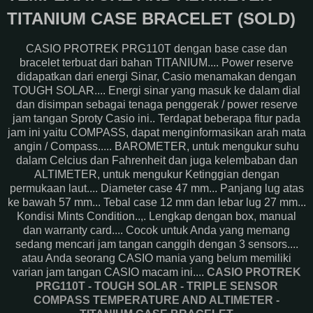
TITANIUM CASE BRACELET (SOLD)
CASIO PROTREK PRG110T dengan base case dan
bracelet terbuat dari bahan TITANIUM.... Power reserve
didapatkan dari energi Sinar, Casio menamakan dengan
TOUGH SOLAR.... Energi sinar yang masuk ke dalam dial
dan disimpan sebagai tenaga penggerak / power reserve
jam tangan Sproty Casio ini.. Terdapat beberapa fitur pada
jam ini yaitu COMPASS, dapat menginformasikan arah mata
angin / Compass..... BAROMETER, untuk mengukur suhu
dalam Celcius dan Fahrenheit dan juga kelembaban dan
ALTIMETER, untuk mengukur Ketinggian dengan
permukaan laut.... Diameter case 47 mm... Panjang lug atas
ke bawah 57 mm... Tebal case 12 mm dan lebar lug 27 mm...
Kondisi Mints Condition..,. Lengkap dengan box, manual
dan warranty card.... Cocok untuk Anda yang memang
sedang mencari jam tangan canggih dengan 3 sensors....
atau Anda seorang CASIO mania yang belum memiliki
varian jam tangan CASIO macam ini....
CASIO PROTREK
PRG110T - TOUGH SOLAR - TRIPLE SENSOR
COMPASS TEMPERATURE AND ALTIMETER -