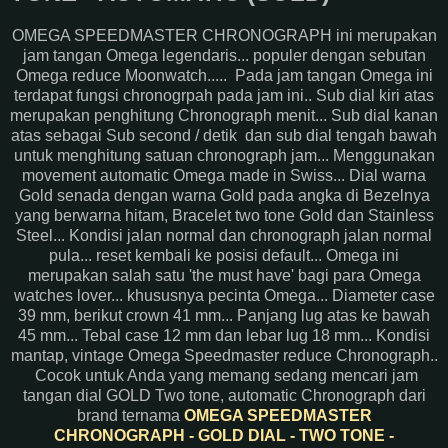
OMEGA SPEEDMASTER CHRONOGRAPH ini merupakan
jam tangan Omega legendaris... populer dengan sebutan
Omega reduce Moonwatch..... Pada jam tangan Omega ini
terdapat fungsi chronogrpah pada jam ini.. Sub dial kiri atas
merupakan penghitung Chronograph menit... Sub dial kanan
atas sebagai Sub second / detik dan sub dial tengah bawah
untuk menghitung satuan chronograph jam... Menggunakan
movement automatic Omega made in Swiss... Dial warna
Gold senada dengan warna Gold pada angka di Bezelnya
yang berwarna hitam, Bracelet two tone Gold dan Stainless
Steel... Kondisi jalan normal dan chronograph jalan normal
pula... reset kembali ke posisi default... Omega ini
merupakan salah satu 'the must have' bagi para Omega
watches lover... khususnya pecinta Omega... Diameter case
39 mm, berikut crown 41 mm... Panjang lug atas ke bawah
45 mm... Tebal case 12 mm dan lebar lug 18 mm... Kondisi
mantap, vintage Omega Speedmaster reduce Chronograph..
Cocok untuk Anda yang memang sedang mencari jam
tangan dial GOLD Two tone, automatic Chronograph dari
brand ternama
OMEGA SPEEDMASTER
CHRONOGRAPH - GOLD DIAL - TWO TONE -