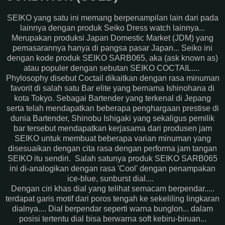
SEIKO yang satu ini memang berpenampilan lain dari pada
lainnya dengan produk Seiko Dress watch lainnya...
Merupakan produksi Japan Domestic Market (JDM) yang
pemasarannya hanya di pangsa pasar Japan... Seiko ini
dengan kode produk SEIKO SARB065, aka (ask known as)
atau populer dengan sebutan SEIKO COCTAIL....
Phylosophy disebut Coctail dikaitkan dengan rasa minuman
favorit di salah satu Bar elite yang bernama Ishinohana di
kota Tokyo. Sebagai Bartender yang terkenal di Jepang
serta telah mendapatkan beberapa penghargaan prestise di
dunia Bartender, Shinobu Ishigaki yang sekaligus pemilik
bar tersebut mendapatkan kerjasama dari produsen jam
SEIKO untuk membuat beberapa varian minuman yang
disesuaikan dengan cita rasa dengan performa jam tangan
SEIKO itu sendiri. Salah satunya produk SEIKO SARB065
ini di-analogikan dengan rasa 'Cool' dengan penampakan
ice-blue, sunburst dial....
Dengan ciri khas dial yang telihat semacam berpendar.....
terdapat garis motif dari poros tengah ke sekeliling lingkaran
dialnya.... Dial berpendar seperti warna bunglon... dalam
posisi tertentu dial bisa berwarna soft kebiru-biruan...