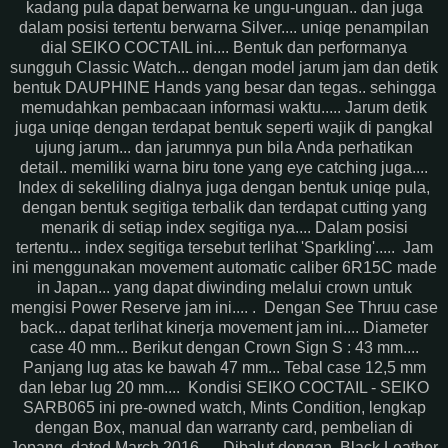
kadang pula dapat berwarna ke ungu-unguan.. dan juga
dalam posisi tertentu berwarna Silver.... uniqe penampilan
dial SEIKO COCTAIL ini.... Bentuk dan performanya
sungguh Classic Watch... dengan model jarum jam dan detik
bentuk DAUPHINE Hands yang besar dan tegas.. sehingga
memudahkan pembacaan informasi waktu..... Jarum detik
juga uniqe dengan terdapat bentuk seperti wajik di pangkal
ujung jarum... dan jarumnya pun bila Anda perhatikan
detail.. memiliki warna biru tone yang eye catching juga....
Index di sekeliling dialnya juga dengan bentuk uniqe pula,
dengan bentuk segitiga terbalik dan terdapat cutting yang
menarik di setiap index segitiga nya.... Dalam posisi
tertentu... index segitiga tersebut terlihat 'Sparkling'..... Jam
ini menggunakan movement automatic caliber 6R15C made
in Japan... yang dapat diwinding melalui crown untuk
mengisi Power Reserve jam ini.... . Dengan See Thruu case
back... dapat terlihat kinerja movement jam ini.... Diameter
case 40 mm... Berikut dengan Crown Sign S : 43 mm....
Panjang lug atas ke bawah 47 mm... Tebal case 12,5 mm
dan lebar lug 20 mm.... Kondisi SEIKO COCTAIL - SEIKO
SARB065 ini pre-owned watch, Mints Condition, lengkap
dengan Box, manual dan warranty card, pembelian di
Jepang, dated March 2016.... Dibalut dengan Black Leather