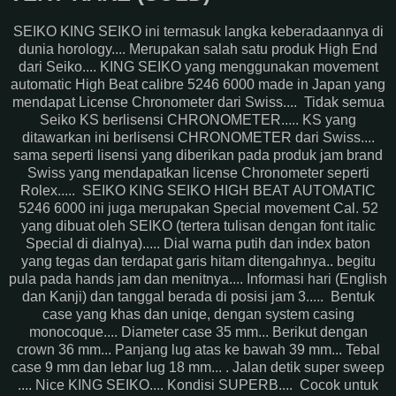
SEIKO KING SEIKO ini termasuk langka keberadaannya di
dunia horology.... Merupakan salah satu produk High End
dari Seiko.... KING SEIKO yang menggunakan movement
automatic High Beat calibre 5246 6000 made in Japan yang
mendapat License Chronometer dari Swiss.... Tidak semua
Seiko KS berlisensi CHRONOMETER..... KS yang
ditawarkan ini berlisensi CHRONOMETER dari Swiss....
sama seperti lisensi yang diberikan pada produk jam brand
Swiss yang mendapatkan license Chronometer seperti
Rolex..... SEIKO KING SEIKO HIGH BEAT AUTOMATIC
5246 6000 ini juga merupakan Special movement Cal. 52
yang dibuat oleh SEIKO (tertera tulisan dengan font italic
Special di dialnya)..... Dial warna putih dan index baton
yang tegas dan terdapat garis hitam ditengahnya.. begitu
pula pada hands jam dan menitnya.... Informasi hari (English
dan Kanji) dan tanggal berada di posisi jam 3..... Bentuk
case yang khas dan uniqe, dengan system casing
monocoque.... Diameter case 35 mm... Berikut dengan
crown 36 mm... Panjang lug atas ke bawah 39 mm... Tebal
case 9 mm dan lebar lug 18 mm... . Jalan detik super sweep
.... Nice KING SEIKO.... Kondisi SUPERB.... Cocok untuk